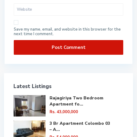
Save my name, email, and website in this browser for the
next time I comment.
Latest Listings
Rajagiriya Two Bedroom
Apartment fo...
Rs. 43,000,000
3 Br Apartment Colombo 03
– A...