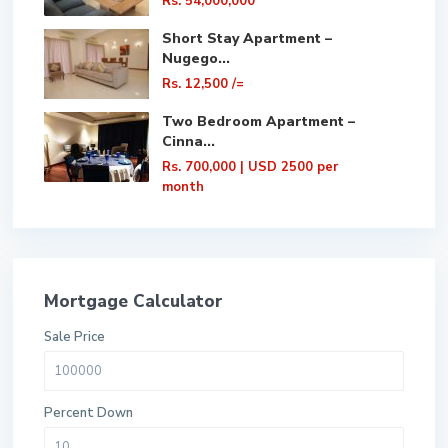
Rs. 54,000,000
Short Stay Apartment –
Nugego...
Rs. 12,500
/=
Two Bedroom Apartment –
Cinna...
Rs. 700,000
| USD 2500 per
month
Mortgage Calculator
Sale Price
Percent Down