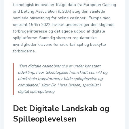
teknologisk innovation. Ifølge data fra European Gaming
and Betting Association (EGBA) steg den samlede
samlede omsætning for online casinoer i Europa med
omtrent
15 %
i 2022, hvilket understreger den stigende
forbrugerinteresse og det øgede udbud af digitale
spilplatforme. Samtidig skærper regulatoriske
myndigheder kravene for sikre fair spil og beskytte
forbrugerne.
“Den digitale casinobranche er under konstant
udvikling, hvor teknologiske fremskridt som AI og
blockchain transformerer både spiloplevelse og
compliance,” siger Dr. Hans Jensen, specialist i
digital spilregulering.
Det Digitale Landskab og
Spilleoplevelsen