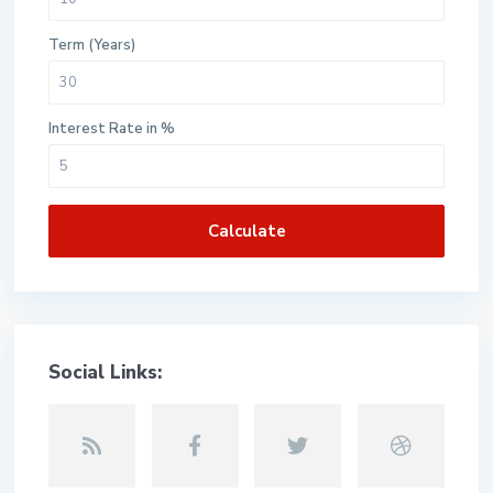
Term (Years)
Interest Rate in %
Calculate
Social Links: