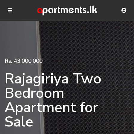
Rs. 43,000,000
Rajagiriya Two
Bedroom
Apartment for
Sale