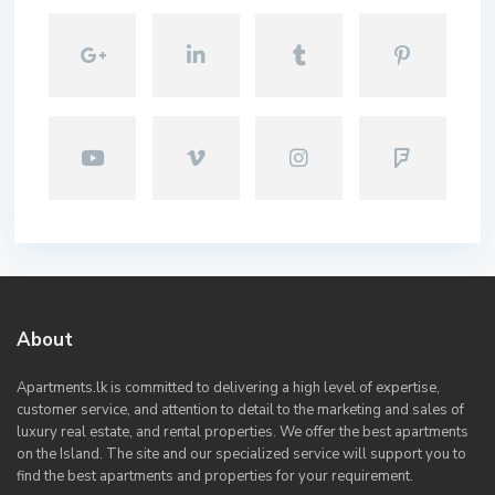
About
Apartments.lk is committed to delivering a high level of expertise,
customer service, and attention to detail to the marketing and sales of
luxury real estate, and rental properties. We offer the best apartments
on the Island. The site and our specialized service will support you to
find the best apartments and properties for your requirement.