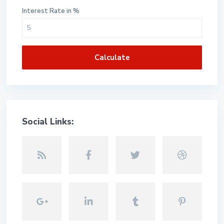
Interest Rate in %
Calculate
Social Links: