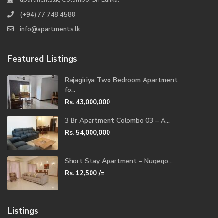
(+94) 77 748 4588
info@apartments.lk
Featured Listings
Rajagiriya Two Bedroom Apartment
fo...
Rs. 43,000,000
3 Br Apartment Colombo 03 – A...
Rs. 54,000,000
Short Stay Apartment – Nugego...
Rs. 12,500
/=
Listings