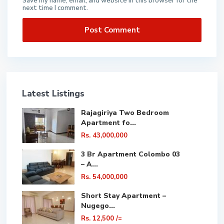
Save my name, email, and website in this browser for the
next time I comment.
Latest Listings
Rajagiriya Two Bedroom
Apartment fo...
Rs. 43,000,000
3 Br Apartment Colombo 03
– A...
Rs. 54,000,000
Short Stay Apartment –
Nugego...
Rs. 12,500
/=