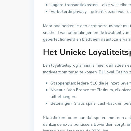
Lagere transactiekosten
– elke wisselkoers
Verbeterde privacy
– je kunt kiezen voor e
Maar hoe herken je een echt betrouwbaar multi‑
snelheid van uitbetalingen en de kwaliteit van
geperfectioneerd en biedt een naadloze ervari
Het Unieke Loyaliteit
Een loyaliteitsprogramma is meer dan alleen e
motiveert om terug te komen. Bij Loyal Casino zi
Stappenplan
: Iedere €10 die je inzet, lever
Niveaus
: Van Bronze tot Platinum, elk niv
uitbetalingen.
Beloningen
: Gratis spins, cash‑back en pe
Statistieken tonen aan dat spelers met een ac
dankzij de extra bonussen. Bovendien zorgt he