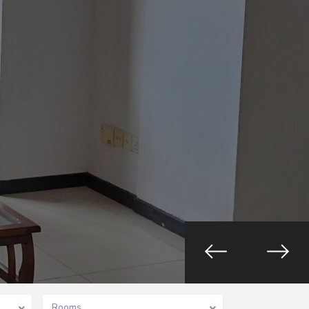
Rooms