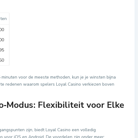
ten
00
00
95
50
 minuten voor de meeste methoden, kun je je winsten bijna
kste redenen waarom spelers Loyal Casino verkiezen boven
Modus: Flexibiliteit voor Elke
gangspunten zijn, biedt Loyal Casino een volledig
p voor iOS en Android. De voordelen zijn onder meer: