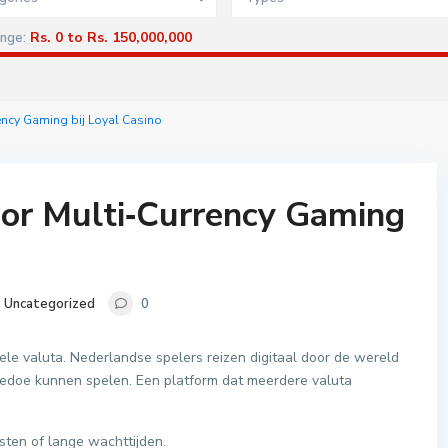
Rs. 0 to Rs. 150,000,000
ange:
ency Gaming bij Loyal Casino
oor Multi‑Currency Gaming
Uncategorized
0
ele valuta. Nederlandse spelers reizen digitaal door de wereld
gedoe kunnen spelen. Een platform dat meerdere valuta
ten of lange wachttijden.