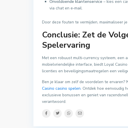
Onvoldoende klantenservice
– kies een ca
via chat en e‑mail.
Door deze fouten te vermijden, maximaliseer je 
Conclusie: Zet de Vol
Spelervaring
Met een robuust multi‑currency systeem, een aa
mobielvriendelijke interface, biedt Loyal Casi
licenties en beveiligingsmaatregelen een veil
Ben je klaar om zelf de voordelen te ervaren
Casino casino spelen
. Ontdek hoe eenvoudig he
exclusieve bonussen en geniet van razendsnelle
verantwoord.