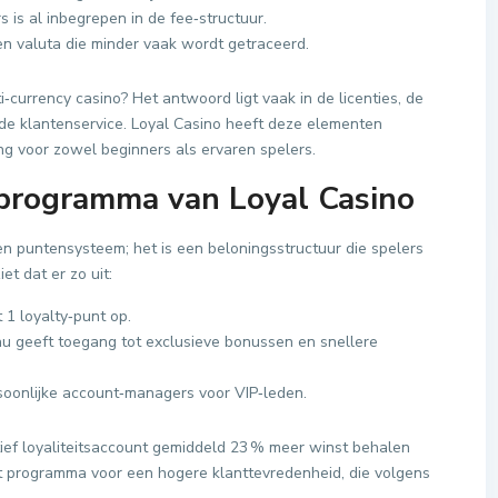
 is al inbegrepen in de fee‑structuur.
en valuta die minder vaak wordt getraceerd.
currency casino? Het antwoord ligt vaak in de licenties, de
 de klantenservice. Loyal Casino heeft deze elementen
ng voor zowel beginners als ervaren spelers.
sprogramma van Loyal Casino
en puntensysteem; het is een beloningsstructuur die spelers
et dat er zo uit:
t 1 loyalty‑punt op.
eau geeft toegang tot exclusieve bonussen en snellere
rsoonlijke account‑managers voor VIP‑leden.
tief loyaliteitsaccount gemiddeld 23 % meer winst behalen
t programma voor een hogere klanttevredenheid, die volgens