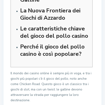
La Nuova Frontiera dei
Giochi di Azzardo
Le caratteristiche chiave
del gioco del pollo casino
Perché il gioco del pollo
casino è così popolare?
Il mondo dei casino online è sempre più in voga, e tra i
giochi più popolari c’è il gioco del pollo, noto anche
come Chicken Road. Questo gioco è un classico tra i
giochi di slot, ma con un twist: le galline devono
attraversare la strada per raggiungere la loro
destinazione.