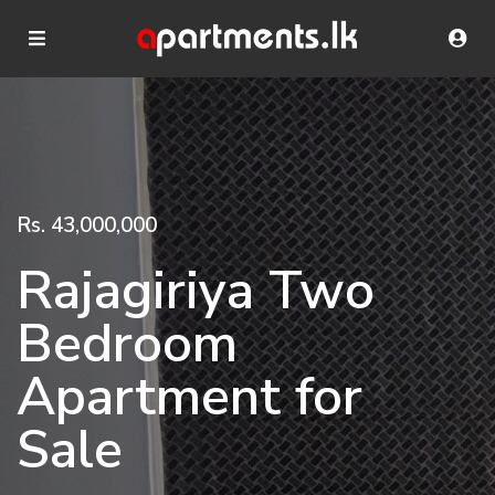
Rs. 43,000,000
Rajagiriya Two
Bedroom
Apartment for
Sale