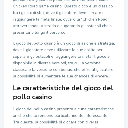
Chicken Road game casino. Questo gioco è un classico
tra i giochi di slot, dove il giocatore deve cercare di
raggiungere la meta finale, ovvero la “Chicken Road”,
attraversando la strada e superando gli ostacoli che si
presentano lungo il percorso.
Il gioco del pollo casino è un gioco di azione e strategia,
dove il giocatore deve utilizzare le sue abilità per
superare gli ostacoli e raggiungere la meta. Il gioco è
disponibile in diverse versioni, tra cui la versione
classica e la versione con bonus, che offre al giocatore
la possibilità di aumentare le sue chances di vincere.
Le caratteristiche del gioco del
pollo casino
Il gioco del pollo casino presenta alcune caratteristiche
uniche che lo rendono particolarmente interessante.
Tra queste, la possibilità di giocare con diverse