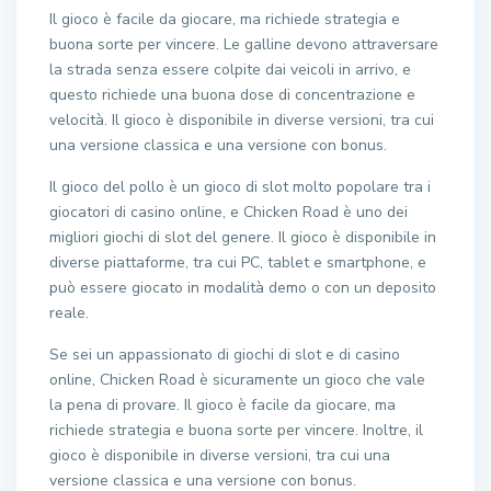
Il gioco è facile da giocare, ma richiede strategia e
buona sorte per vincere. Le galline devono attraversare
la strada senza essere colpite dai veicoli in arrivo, e
questo richiede una buona dose di concentrazione e
velocità. Il gioco è disponibile in diverse versioni, tra cui
una versione classica e una versione con bonus.
Il gioco del pollo è un gioco di slot molto popolare tra i
giocatori di casino online, e Chicken Road è uno dei
migliori giochi di slot del genere. Il gioco è disponibile in
diverse piattaforme, tra cui PC, tablet e smartphone, e
può essere giocato in modalità demo o con un deposito
reale.
Se sei un appassionato di giochi di slot e di casino
online, Chicken Road è sicuramente un gioco che vale
la pena di provare. Il gioco è facile da giocare, ma
richiede strategia e buona sorte per vincere. Inoltre, il
gioco è disponibile in diverse versioni, tra cui una
versione classica e una versione con bonus.