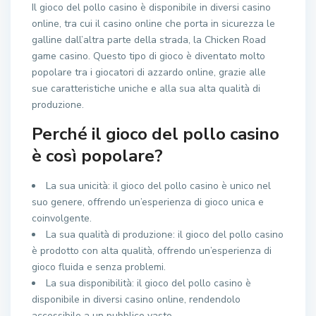
Il gioco del pollo casino è disponibile in diversi casino
online, tra cui il casino online che porta in sicurezza le
galline dall’altra parte della strada, la Chicken Road
game casino. Questo tipo di gioco è diventato molto
popolare tra i giocatori di azzardo online, grazie alle
sue caratteristiche uniche e alla sua alta qualità di
produzione.
Perché il gioco del pollo casino
è così popolare?
La sua unicità: il gioco del pollo casino è unico nel
suo genere, offrendo un’esperienza di gioco unica e
coinvolgente.
La sua qualità di produzione: il gioco del pollo casino
è prodotto con alta qualità, offrendo un’esperienza di
gioco fluida e senza problemi.
La sua disponibilità: il gioco del pollo casino è
disponibile in diversi casino online, rendendolo
accessibile a un pubblico vasto.