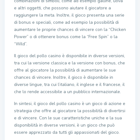
combinazioni di simboli, come ad esempio galline, uova
e altri oggetti, che possono aiutare il giocatore a
raggiungere la meta. Inoltre, il gioco presenta una serie
di bonus e speciali, come ad esempio la possibilità di
aumentare le proprie chances di vincere con la “Chicken
Power” o di ottenere bonus come la “Free Spin” o la
“Wild”.
Il gioco del pollo casino è disponibile in diverse versioni,
tra cui la versione classica e la versione con bonus, che
offre al giocatore la possibilità di aumentare le sue
chances di vincere. Inoltre, il gioco è disponibile in
diverse lingue, tra cui l’italiano, il inglese e il francese, il
che lo rende accessibile a un pubblico internazionale.
In sintesi, il gioco del pollo casino è un gioco di azione e
strategia che offre al giocatore la possibilità di divertirsi
e di vincere. Con le sue caratteristiche uniche e la sua
disponibilità in diverse versioni, è un gioco che può
essere apprezzato da tutti gli appassionati del gioco.