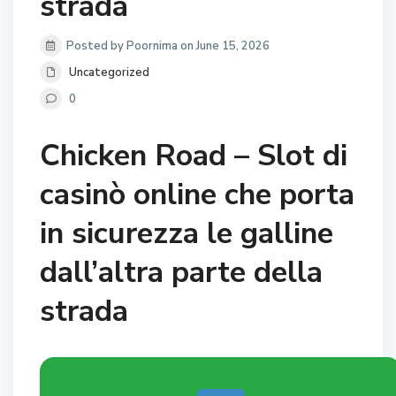
strada
Posted by Poornima on June 15, 2026
Uncategorized
0
Chicken Road – Slot di
casinò online che porta
in sicurezza le galline
dall’altra parte della
strada