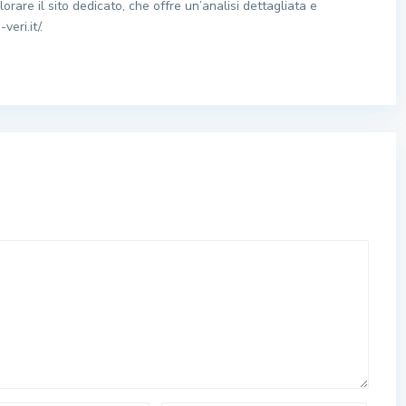
lorare il sito dedicato, che offre un’analisi dettagliata e
eri.it/.