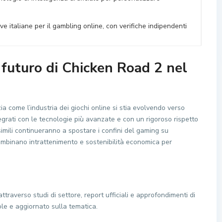
e italiane per il gambling online, con verifiche indipendenti
il futuro di Chicken Road 2 nel
come l’industria dei giochi online si stia evolvendo verso
tegrati con le tecnologie più avanzate e con un rigoroso rispetto
 simili continueranno a spostare i confini del gaming su
combinano intrattenimento e sostenibilità economica per
 attraverso studi di settore, report ufficiali e approfondimenti di
le e aggiornato sulla tematica.