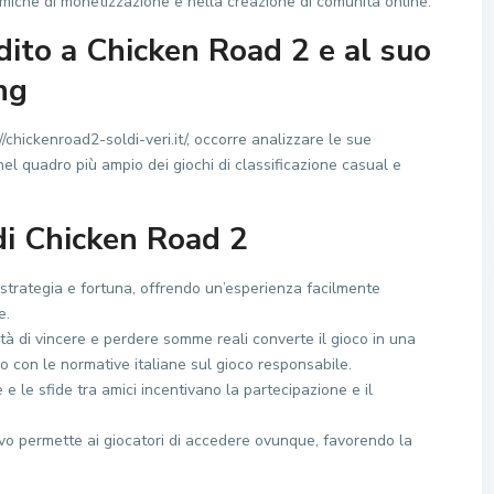
amiche di monetizzazione e nella creazione di comunità online.
ito a Chicken Road 2 e al suo
ng
/chickenroad2-soldi-veri.it/, occorre analizzare le sue
 nel quadro più ampio dei giochi di classificazione casual e
 di Chicken Road 2
trategia e fortuna, offrendo un’esperienza facilmente
e.
ità di vincere e perdere somme reali converte il gioco in una
 con le normative italiane sul gioco responsabile.
 e le sfide tra amici incentivano la partecipazione e il
o permette ai giocatori di accedere ovunque, favorendo la