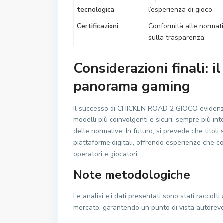
tecnologica
l’esperienza di gioco
Certificazioni
Conformità alle normativ
sulla trasparenza
Considerazioni finali: 
panorama gaming
Il successo di CHICKEN ROAD 2 GIOCO evidenzia 
modelli più coinvolgenti e sicuri, sempre più in
delle normative. In futuro, si prevede che titoli
piattaforme digitali, offrendo esperienze che 
operatori e giocatori.
Note metodologiche
Le analisi e i dati presentati sono stati raccolti
mercato, garantendo un punto di vista autorevo