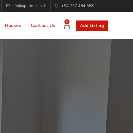
+94 777 484 588
info@apartments.lk
0
Houses
Contact Us
Add Listing