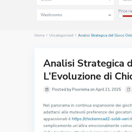
Price r
Washrooms
Home
Uncategorized
Analisi Strategica del Gioco Onl
Analisi Strategica 
L’Evoluzione di Ch
Posted by Poornima on April 21, 2025
Nel panorama in continua espansione dei giochi o
adattarsi alle mutevoli preferenze dei giocatori.
appassionati è
https://chickenroad2-soldi-veri.it
semplicemente un’altra emocionalmente coinv