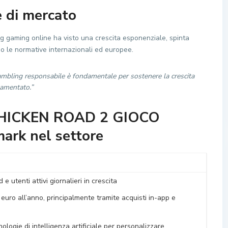
e di mercato
ing gaming online ha visto una crescita esponenziale, spinta
so le normative internazionali ed europee.
ambling responsabile è fondamentale per sostenere la crescita
lamentato.”
 CHICKEN ROAD 2 GIOCO
ark nel settore
 utenti attivi giornalieri in crescita
i euro all’anno, principalmente tramite acquisti in-app e
logie di intelligenza artificiale per personalizzare