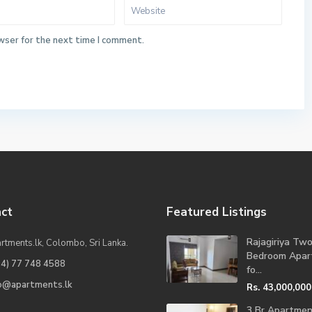
wser for the next time I comment.
ct
Featured Listings
Rajagiriya Tw
rtments.lk, Colombo, Sri Lanka.
Bedroom Apar
94) 77 748 4588
fo...
fo@apartments.lk
Rs. 43,000,000
3 Br Apartme