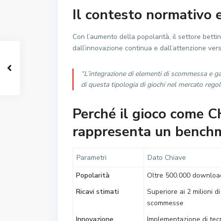
Il contesto normativo 
Con l’aumento della popolarità, il settore bett
dall’innovazione continua e dall’attenzione ver
“L’integrazione di elementi di scommessa e g
di questa tipologia di giochi nel mercato rego
Perché il gioco come
rappresenta un benchm
Parametri
Dato Chiave
Popolarità
Oltre 500.000 download e
Ricavi stimati
Superiore ai 2 milioni d
scommesse
Innovazione
Implementazione di tecno