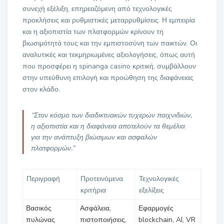
συνεχή εξέλιξη, επηρεαζόμενη από τεχνολογικές
προκλήσεις και ρυθμιστικές μεταρρυθμίσεις. Η εμπειρία
και η αξιοπιστία των πλατφορμών κρίνουν τη
βιωσιμότητά τους και την εμπιστοσύνη των παικτών. Οι
αναλυτικές και τεκμηριωμένες αξιολογήσεις, όπως αυτή
που προσφέρει η spinanga casino κριτική, συμβάλλουν
στην υπεύθυνη επιλογή και προώθηση της διαφάνειας
στον κλάδο.
“Στον κόσμο των διαδικτυακών τυχερών παιχνιδιών,
η αξιοπιστία και η διαφάνεια αποτελούν τα θεμέλια
για την ανάπτυξη βιώσιμων και ασφαλών
πλατφορμών.”
Περιγραφή
Προτεινόμενα
Τεχνολογικές
κριτήρια
εξελίξεις
Βασικός
Ασφάλεια,
Εφαρμογές
πυλώνας
πιστοποιήσεις,
blockchain, AI, VR