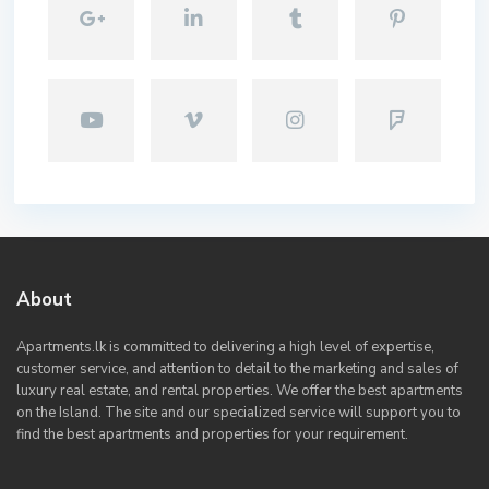
About
Apartments.lk is committed to delivering a high level of expertise,
customer service, and attention to detail to the marketing and sales of
luxury real estate, and rental properties. We offer the best apartments
on the Island. The site and our specialized service will support you to
find the best apartments and properties for your requirement.