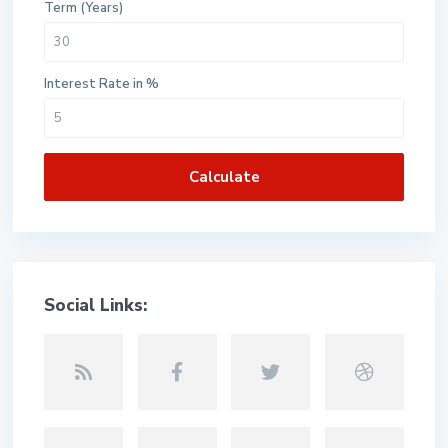
Term (Years)
Interest Rate in %
Calculate
Social Links: