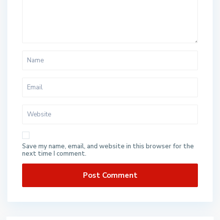
Save my name, email, and website in this browser for the
next time I comment.