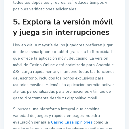
todos tus depósitos y retiros; así reduces tiempos y
posibles verificaciones adicionales.
5. Explora la versión móvil
y juega sin interrupciones
Hoy en día la mayoría de los jugadores prefieren jugar
desde su smartphone o tablet gracias a la flexibilidad
que ofrece la aplicación móvil del casino. La versión
móvil de Casino Online está optimizada para Android e
iOS, carga rápidamente y mantiene todas las funciones
del escritorio, incluidos los bonos exclusivos para
usuarios móviles. Además, la aplicación permite activar
alertas personalizadas para promociones y límites de
gasto directamente desde tu dispositivo móvil.
Si buscas una plataforma integral que combine
variedad de juegos y rapidez en pagos, nuestra
evaluación señala a
Casino Cirsa opiniones
como la
opción más equilibrada para jugadores españoles que