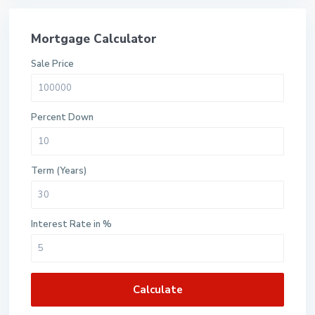
Mortgage Calculator
Sale Price
Percent Down
Term (Years)
Interest Rate in %
Calculate