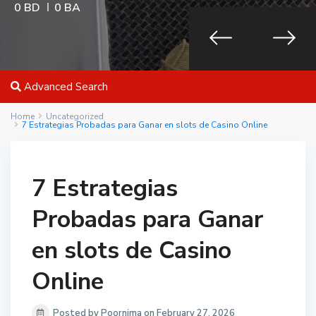
0 BD
0 BA
Advanced Search
Home
Uncategorized
7 Estrategias Probadas para Ganar en slots de Casino Online
7 Estrategias
Probadas para Ganar
en slots de Casino
Online
Posted by Poornima on February 27, 2026