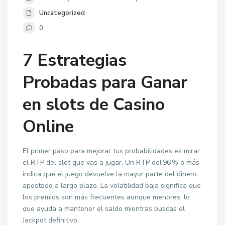
Uncategorized
0
7 Estrategias
Probadas para Ganar
en slots de Casino
Online
El primer paso para mejorar tus probabilidades es mirar
el RTP del slot que vas a jugar. Un RTP del 96 % o más
indica que el juego devuelve la mayor parte del dinero
apostado a largo plazo. La volatilidad baja significa que
los premios son más frecuentes aunque menores, lo
que ayuda a mantener el saldo mientras buscas el
Jackpot definitivo.