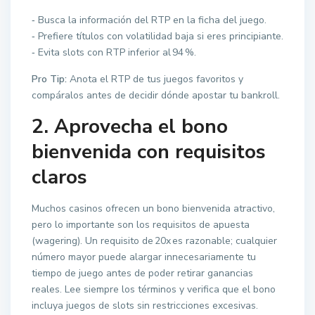
‑ Busca la información del RTP en la ficha del juego.
‑ Prefiere títulos con volatilidad baja si eres principiante.
‑ Evita slots con RTP inferior al 94 %.
Pro Tip:
Anota el RTP de tus juegos favoritos y
compáralos antes de decidir dónde apostar tu bankroll.
2. Aprovecha el bono
bienvenida con requisitos
claros
Muchos casinos ofrecen un bono bienvenida atractivo,
pero lo importante son los requisitos de apuesta
(wagering). Un requisito de 20x es razonable; cualquier
número mayor puede alargar innecesariamente tu
tiempo de juego antes de poder retirar ganancias
reales. Lee siempre los términos y verifica que el bono
incluya juegos de slots sin restricciones excesivas.