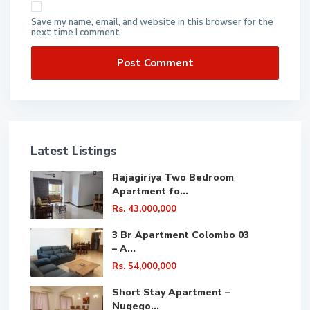
Save my name, email, and website in this browser for the
next time I comment.
Latest Listings
Rajagiriya Two Bedroom
Apartment fo...
Rs. 43,000,000
3 Br Apartment Colombo 03
– A...
Rs. 54,000,000
Short Stay Apartment –
Nugego...