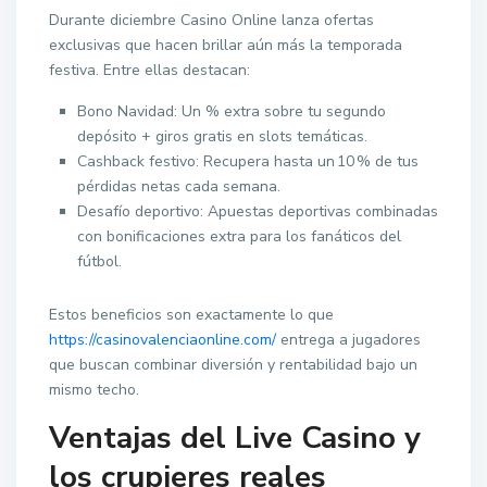
Durante diciembre Casino Online lanza ofertas
exclusivas que hacen brillar aún más la temporada
festiva. Entre ellas destacan:
Bono Navidad: Un % extra sobre tu segundo
depósito + giros gratis en slots temáticas.
Cashback festivo: Recupera hasta un 10 % de tus
pérdidas netas cada semana.
Desafío deportivo: Apuestas deportivas combinadas
con bonificaciones extra para los fanáticos del
fútbol.
Estos beneficios son exactamente lo que
https://casinovalenciaonline.com/
entrega a jugadores
que buscan combinar diversión y rentabilidad bajo un
mismo techo.
Ventajas del Live Casino y
los crupieres reales