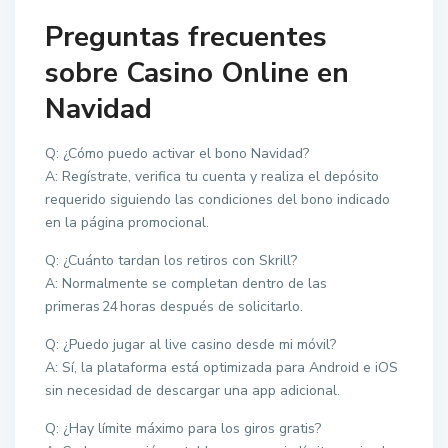
Preguntas frecuentes
sobre Casino Online en
Navidad
Q: ¿Cómo puedo activar el bono Navidad?
A: Regístrate, verifica tu cuenta y realiza el depósito
requerido siguiendo las condiciones del bono indicado
en la página promocional.
Q: ¿Cuánto tardan los retiros con Skrill?
A: Normalmente se completan dentro de las
primeras 24 horas después de solicitarlo.
Q: ¿Puedo jugar al live casino desde mi móvil?
A: Sí, la plataforma está optimizada para Android e iOS
sin necesidad de descargar una app adicional.
Q: ¿Hay límite máximo para los giros gratis?