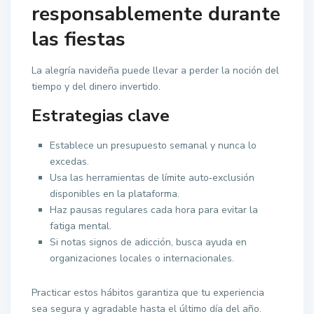
responsablemente durante
las fiestas
La alegría navideña puede llevar a perder la noción del
tiempo y del dinero invertido.
Estrategias clave
Establece un presupuesto semanal y nunca lo
excedas.
Usa las herramientas de límite auto‑exclusión
disponibles en la plataforma.
Haz pausas regulares cada hora para evitar la
fatiga mental.
Si notas signos de adicción, busca ayuda en
organizaciones locales o internacionales.
Practicar estos hábitos garantiza que tu experiencia
sea segura y agradable hasta el último día del año.