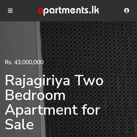
Rs. 43,000,000
Rajagiriya Two
Bedroom
Apartment for
Sale