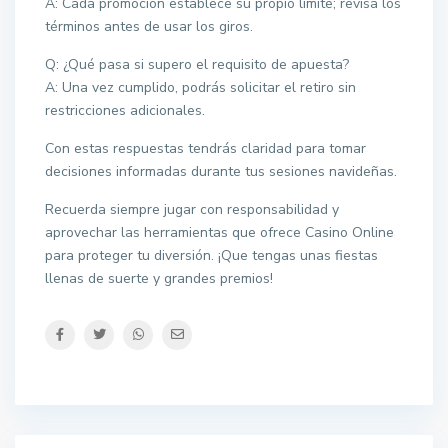
A: Cada promoción establece su propio límite; revisa los
términos antes de usar los giros.
Q: ¿Qué pasa si supero el requisito de apuesta?
A: Una vez cumplido, podrás solicitar el retiro sin
restricciones adicionales.
Con estas respuestas tendrás claridad para tomar
decisiones informadas durante tus sesiones navideñas.
Recuerda siempre jugar con responsabilidad y
aprovechar las herramientas que ofrece Casino Online
para proteger tu diversión. ¡Que tengas unas fiestas
llenas de suerte y grandes premios!