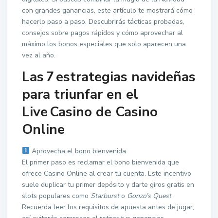
con grandes ganancias, este artículo te mostrará cómo
hacerlo paso a paso. Descubrirás tácticas probadas,
consejos sobre pagos rápidos y cómo aprovechar al
máximo los bonos especiales que solo aparecen una
vez al año.
Las 7 estrategias navideñas
para triunfar en el
Live Casino de Casino
Online
Aprovecha el bono bienvenida
El primer paso es reclamar el bono bienvenida que
ofrece Casino Online al crear tu cuenta. Este incentivo
suele duplicar tu primer depósito y darte giros gratis en
slots populares como
Starburst
o
Gonzo’s Quest
.
Recuerda leer los requisitos de apuesta antes de jugar;