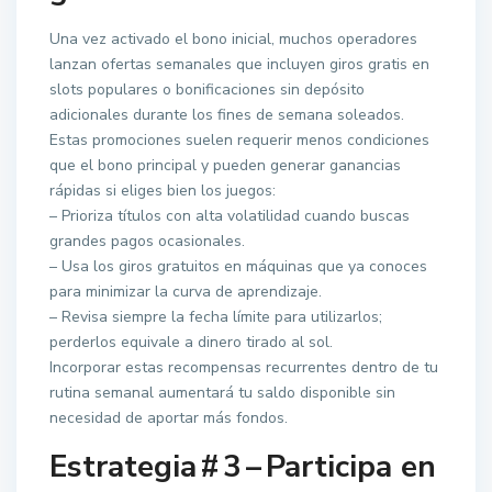
Una vez activado el bono inicial, muchos operadores
lanzan ofertas semanales que incluyen giros gratis en
slots populares o bonificaciones sin depósito
adicionales durante los fines de semana soleados.
Estas promociones suelen requerir menos condiciones
que el bono principal y pueden generar ganancias
rápidas si eliges bien los juegos:
– Prioriza títulos con alta volatilidad cuando buscas
grandes pagos ocasionales.
– Usa los giros gratuitos en máquinas que ya conoces
para minimizar la curva de aprendizaje.
– Revisa siempre la fecha límite para utilizarlos;
perderlos equivale a dinero tirado al sol.
Incorporar estas recompensas recurrentes dentro de tu
rutina semanal aumentará tu saldo disponible sin
necesidad de aportar más fondos.
Estrategia # 3 – Participa en