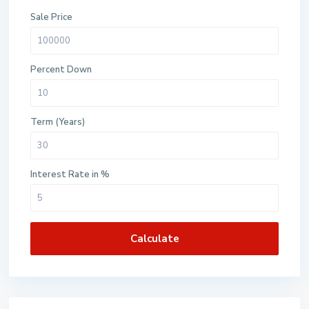
Sale Price
Percent Down
Term (Years)
Interest Rate in %
Calculate