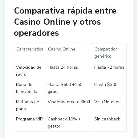
Comparativa rápida entre
Casino Online y otros
operadores
Característica
Casino Online
Competidor
genérico
Velocidad de
Hasta 24 horas
Hasta 72 horas
retiro
Bono de
Hasta $500 +150
Hasta $300
bienvenida
giros
Métodos de
Visa·Mastercard·Skrill
Visa·Neteller
pago
Programa VIP
Cashback 10% +
Sin cashback
gestor