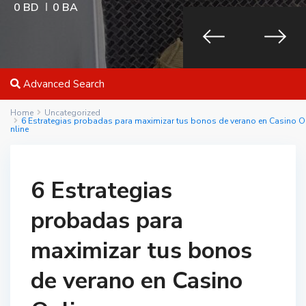
0 BD
0 BA
Advanced Search
Home
Uncategorized
6 Estrategias probadas para maximizar tus bonos de verano en Casino O
nline
6 Estrategias
probadas para
maximizar tus bonos
de verano en Casino