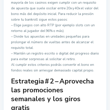
mayoría de los casinos exigen cumplir con un requisito
de apuesta que suele oscilar entre 20x y 40x el valor del
bono más del depósito inicial. Para reducir la presión
sobre tu bankroll sigue estos pasos:
– Elige juegos con alto RTP (por ejemplo slots con un
retorno al jugador del 96% o más).
– Divide tus apuestas en unidades pequeñas para
prolongar el número de vueltas antes de alcanzar el
requisito total.
– Mantén un registro escrito o digital del progreso diario
para evitar sorpresas al solicitar el retiro.
Al cumplir estos criterios podrás convertir el bono en
fondos reales sin arriesgar demasiado capital propio.
Estrategia # 2 – Aprovecha
las promociones
semanales y los giros
gratis