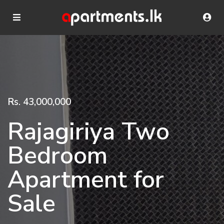
Rs. 43,000,000
Rajagiriya Two
Bedroom
Apartment for
Sale