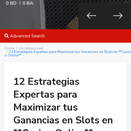
0 BD
0 BA
Advanced Search
Home
Uncategorized
12 Estrategias Expertas para Maximizar tus Ganancias en Slots en **Casin
o Online**
12 Estrategias
Expertas para
Maximizar tus
Ganancias en Slots en