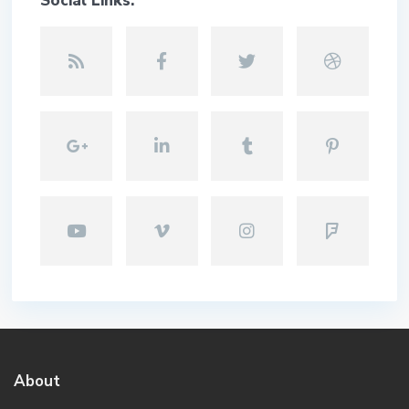
Social Links:
About