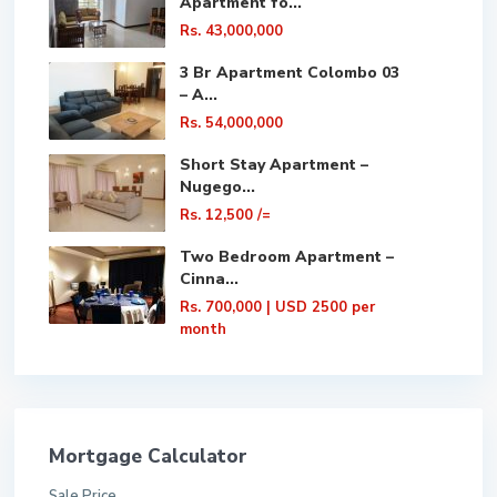
Apartment fo...
Rs. 43,000,000
3 Br Apartment Colombo 03
– A...
Rs. 54,000,000
Short Stay Apartment –
Nugego...
Rs. 12,500
/=
Two Bedroom Apartment –
Cinna...
Rs. 700,000
| USD 2500 per
month
Mortgage Calculator
Sale Price