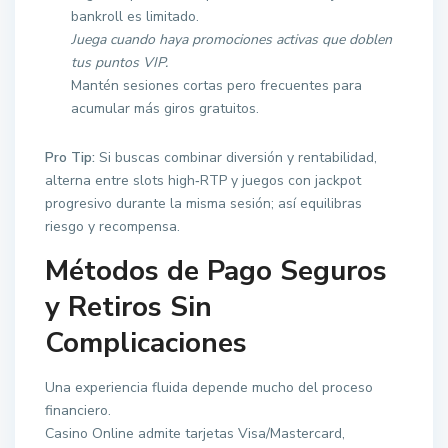
bankroll es limitado.
Juega cuando haya promociones activas que doblen
tus puntos VIP.
Mantén sesiones cortas pero frecuentes para
acumular más giros gratuitos.
Pro Tip:
Si buscas combinar diversión y rentabilidad,
alterna entre slots high‑RTP y juegos con jackpot
progresivo durante la misma sesión; así equilibras
riesgo y recompensa.
Métodos de Pago Seguros
y Retiros Sin
Complicaciones
Una experiencia fluida depende mucho del proceso
financiero.
Casino Online admite tarjetas Visa/Mastercard,