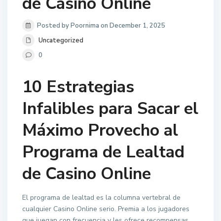
de Casino Online
Posted by Poornima on December 1, 2025
Uncategorized
0
10 Estrategias
Infalibles para Sacar el
Máximo Provecho al
Programa de Lealtad
de Casino Online
El programa de lealtad es la columna vertebral de
cualquier Casino Online serio. Premia a los jugadores
que juegan con frecuencia y les ofrece recompensas