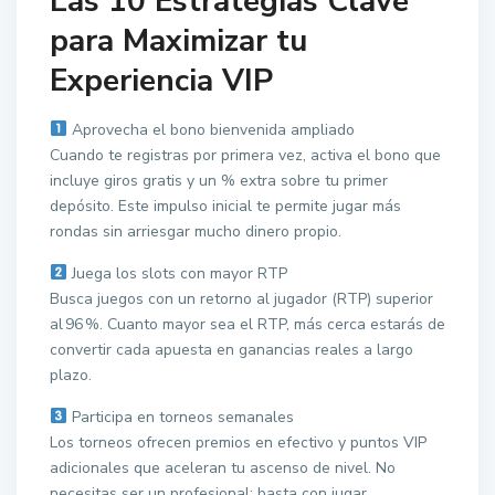
Las 10 Estrategias Clave
para Maximizar tu
Experiencia VIP
Aprovecha el bono bienvenida ampliado
Cuando te registras por primera vez, activa el bono que
incluye giros gratis y un % extra sobre tu primer
depósito. Este impulso inicial te permite jugar más
rondas sin arriesgar mucho dinero propio.
Juega los slots con mayor RTP
Busca juegos con un retorno al jugador (RTP) superior
al 96 %. Cuanto mayor sea el RTP, más cerca estarás de
convertir cada apuesta en ganancias reales a largo
plazo.
Participa en torneos semanales
Los torneos ofrecen premios en efectivo y puntos VIP
adicionales que aceleran tu ascenso de nivel. No
necesitas ser un profesional; basta con jugar