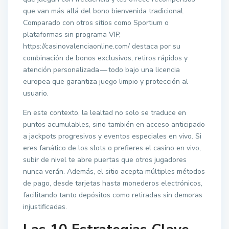
que van más allá del bono bienvenida tradicional.
Comparado con otros sitios como Sportium o
plataformas sin programa VIP,
https://casinovalenciaonline.com/ destaca por su
combinación de bonos exclusivos, retiros rápidos y
atención personalizada — todo bajo una licencia
europea que garantiza juego limpio y protección al
usuario.
En este contexto, la lealtad no solo se traduce en
puntos acumulables, sino también en acceso anticipado
a jackpots progresivos y eventos especiales en vivo. Si
eres fanático de los slots o prefieres el casino en vivo,
subir de nivel te abre puertas que otros jugadores
nunca verán. Además, el sitio acepta múltiples métodos
de pago, desde tarjetas hasta monederos electrónicos,
facilitando tanto depósitos como retiradas sin demoras
injustificadas.