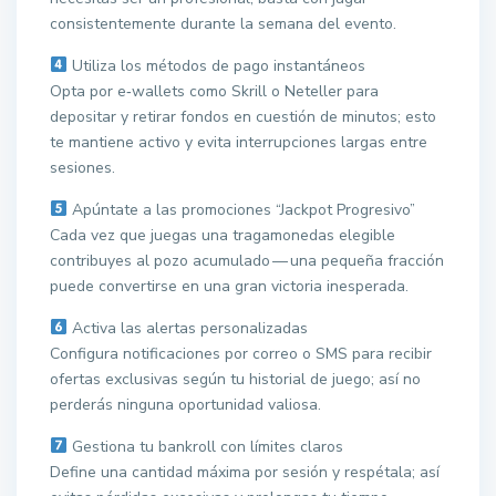
consistentemente durante la semana del evento.
Utiliza los métodos de pago instantáneos
Opta por e‑wallets como Skrill o Neteller para
depositar y retirar fondos en cuestión de minutos; esto
te mantiene activo y evita interrupciones largas entre
sesiones.
Apúntate a las promociones “Jackpot Progresivo”
Cada vez que juegas una tragamonedas elegible
contribuyes al pozo acumulado — una pequeña fracción
puede convertirse en una gran victoria inesperada.
Activa las alertas personalizadas
Configura notificaciones por correo o SMS para recibir
ofertas exclusivas según tu historial de juego; así no
perderás ninguna oportunidad valiosa.
Gestiona tu bankroll con límites claros
Define una cantidad máxima por sesión y respétala; así