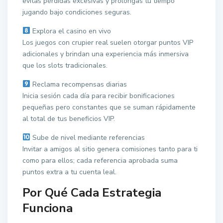
evitas pérdidas excesivas y prolongas tu tiempo
jugando bajo condiciones seguras.
Explora el casino en vivo
Los juegos con crupier real suelen otorgar puntos VIP
adicionales y brindan una experiencia más inmersiva
que los slots tradicionales.
Reclama recompensas diarias
Inicia sesión cada día para recibir bonificaciones
pequeñas pero constantes que se suman rápidamente
al total de tus beneficios VIP.
Sube de nivel mediante referencias
Invitar a amigos al sitio genera comisiones tanto para ti
como para ellos; cada referencia aprobada suma
puntos extra a tu cuenta leal.
Por Qué Cada Estrategia
Funciona