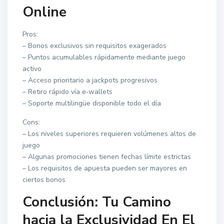
Online
Pros:
– Bonos exclusivos sin requisitos exagerados
– Puntos acumulables rápidamente mediante juego
activo
– Acceso prioritario a jackpots progresivos
– Retiro rápido vía e‑wallets
– Soporte multilingüe disponible todo el día
Cons:
– Los niveles superiores requieren volúmenes altos de
juego
– Algunas promociones tienen fechas límite estrictas
– Los requisitos de apuesta pueden ser mayores en
ciertos bonos
Conclusión: Tu Camino
hacia la Exclusividad En El