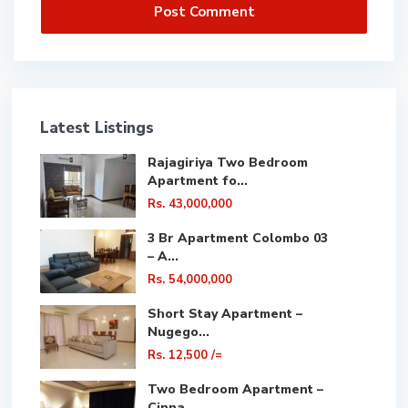
Latest Listings
Rajagiriya Two Bedroom
Apartment fo...
Rs. 43,000,000
3 Br Apartment Colombo 03
– A...
Rs. 54,000,000
Short Stay Apartment –
Nugego...
Rs. 12,500
/=
Two Bedroom Apartment –
Cinna...