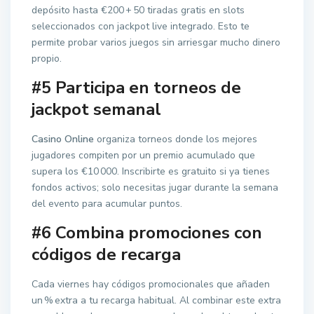
depósito hasta €200 + 50 tiradas gratis en slots
seleccionados con jackpot live integrado. Esto te
permite probar varios juegos sin arriesgar mucho dinero
propio.
#5 Participa en torneos de
jackpot semanal
Casino Online
organiza torneos donde los mejores
jugadores compiten por un premio acumulado que
supera los €10 000. Inscribirte es gratuito si ya tienes
fondos activos; solo necesitas jugar durante la semana
del evento para acumular puntos.
#6 Combina promociones con
códigos de recarga
Cada viernes hay códigos promocionales que añaden
un % extra a tu recarga habitual. Al combinar este extra