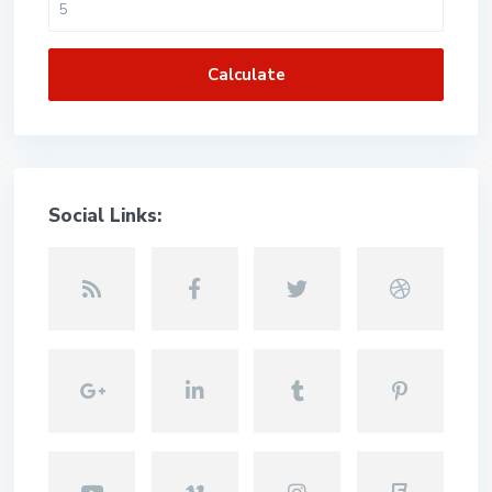
Calculate
Social Links: