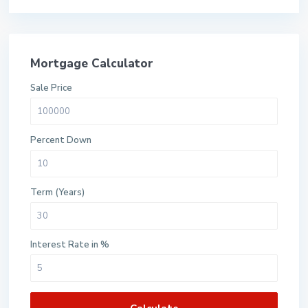
Mortgage Calculator
Sale Price
Percent Down
Term (Years)
Interest Rate in %