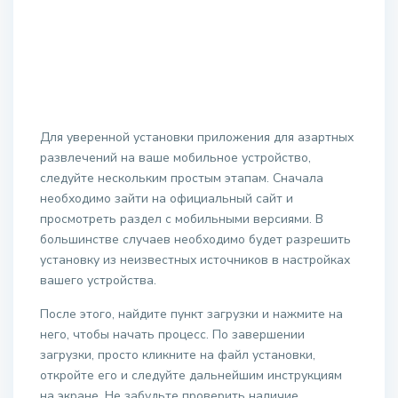
Для уверенной установки приложения для азартных
развлечений на ваше мобильное устройство,
следуйте нескольким простым этапам. Сначала
необходимо зайти на официальный сайт и
просмотреть раздел с мобильными версиями. В
большинстве случаев необходимо будет разрешить
установку из неизвестных источников в настройках
вашего устройства.
После этого, найдите пункт загрузки и нажмите на
него, чтобы начать процесс. По завершении
загрузки, просто кликните на файл установки,
откройте его и следуйте дальнейшим инструкциям
на экране. Не забудьте проверить наличие