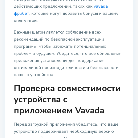
действующих предложений, таких как
vavada
фрибет
, которые могут добавить бонусы к вашему
опыту игры.
Важным шагом является соблюдение всех
рекомендаций по безопасной эксплуатации
программы, чтобы избежать потенциальных
проблем в будущем. Убедитесь, что все обновления
приложения установлены для поддержания
оптимальной производительности и безопасности
вашего устройства.
Проверка совместимости
устройства с
приложением Vavada
Перед загрузкой приложения убедитесь, что ваше
устройство поддерживает необходимую версию