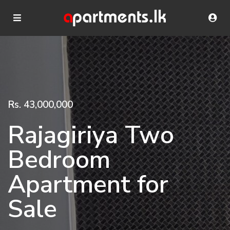
Rs. 43,000,000
Rajagiriya Two
Bedroom
Apartment for
Sale