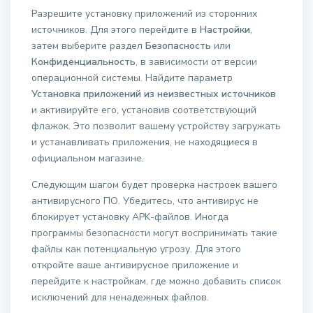
Разрешите установку приложений из сторонних
источников. Для этого перейдите в
Настройки
,
затем выберите раздел
Безопасность
или
Конфиденциальность
, в зависимости от версии
операционной системы. Найдите параметр
Установка приложений из неизвестных источников
и активируйте его, установив соответствующий
флажок. Это позволит вашему устройству загружать
и устанавливать приложения, не находящиеся в
официальном магазине.
Следующим шагом будет проверка настроек вашего
антивирусного ПО. Убедитесь, что антивирус не
блокирует установку APK-файлов. Иногда
программы безопасности могут воспринимать такие
файлы как потенциальную угрозу. Для этого
откройте ваше антивирусное приложение и
перейдите к настройкам, где можно добавить список
исключений для ненадежных файлов.