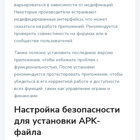
варьироваться в зависимости от модификаций.
Некоторые производители встраивают
модифицированные интерфейсы, что может
сказаться на работе приложений. Рекомендуется
проверить совместимость на форумах или в
сообществе пользователей.
Также полезно установить последнюю версию
приложения, чтобы избежать проблем с
функциональностью. После установки
рекомендуется протестировать приложение, чтобы
убедиться в его корректной работе и доступности
всех функций, таких как управление играми и
финансами.
Настройка безопасности
для установки APK-
файла