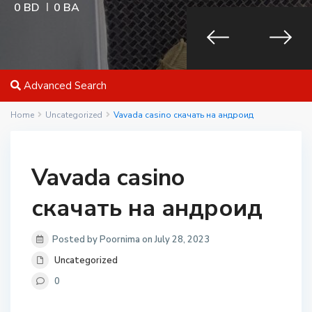
0 BD
0 BA
Advanced Search
Home
Uncategorized
Vavada casino скачать на андроид
Vavada casino
скачать на андроид
Posted by Poornima on July 28, 2023
Uncategorized
0