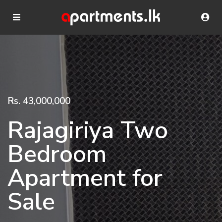
Rs. 43,000,000
Rajagiriya Two
Bedroom
Apartment for
Sale