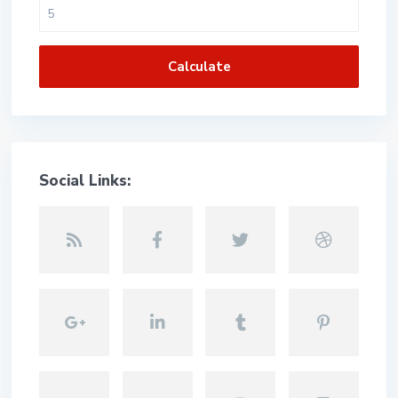
Calculate
Social Links: