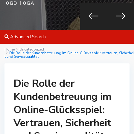
0 BD
0 BA
Advanced Search
Home
Uncategorized
Die Rolle der Kundenbetreuung im Online-Glücksspiel: Vertrauen, Sicherhei
t und Servicequalität
Die Rolle der
Kundenbetreuung im
Online-Glücksspiel:
Vertrauen, Sicherheit