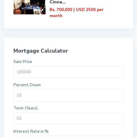
Cinna...
Rs. 700,000
| USD 2500 per
month
Mortgage Calculator
Sale Price
Percent Down
Term (Years)
Interest Rate in %