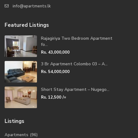
info@apartments.lk
Featured Listings
Rajagiriya Two Bedroom Apartment
fo...
Rs. 43,000,000
3 Br Apartment Colombo 03 – A...
Rs. 54,000,000
Short Stay Apartment – Nugego...
Rs. 12,500
/=
Listings
Apartments
(96)