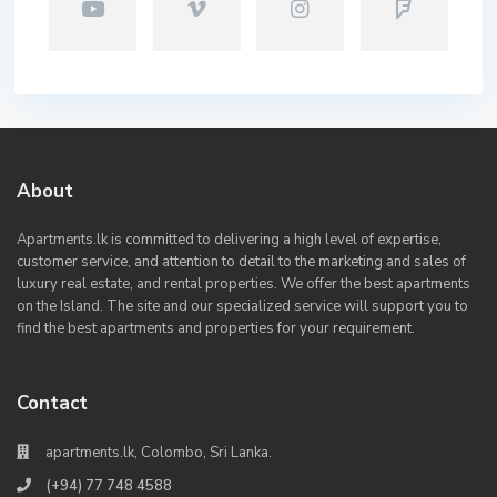
About
Apartments.lk is committed to delivering a high level of expertise,
customer service, and attention to detail to the marketing and sales of
luxury real estate, and rental properties. We offer the best apartments
on the Island. The site and our specialized service will support you to
find the best apartments and properties for your requirement.
Contact
apartments.lk, Colombo, Sri Lanka.
(+94) 77 748 4588