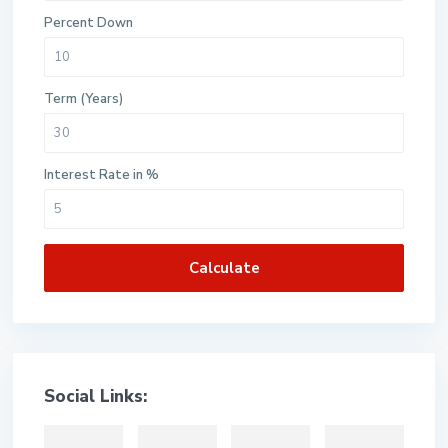
Percent Down
Term (Years)
Interest Rate in %
Calculate
Social Links: