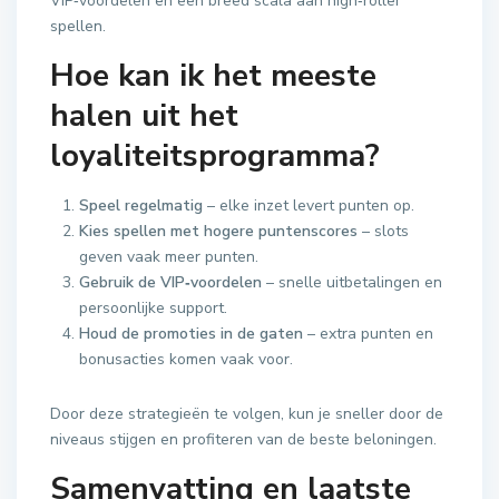
VIP‑voordelen en een breed scala aan high‑roller
spellen.
Hoe kan ik het meeste
halen uit het
loyaliteitsprogramma?
Speel regelmatig
– elke inzet levert punten op.
Kies spellen met hogere puntenscores
– slots
geven vaak meer punten.
Gebruik de VIP‑voordelen
– snelle uitbetalingen en
persoonlijke support.
Houd de promoties in de gaten
– extra punten en
bonusacties komen vaak voor.
Door deze strategieën te volgen, kun je sneller door de
niveaus stijgen en profiteren van de beste beloningen.
Samenvatting en laatste