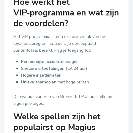
Hoe werkt het
VIP‑programma en wat zijn
de voordelen?
Het VIP‑programma is een exclusieve tak van het
loyaliteitsprogramma. Zodra je een bepaald
puntentotaal bereikt, krijg je toegang tot:
Persoonlijke accountmanager
Snellere uitbetalingen
(tot 24 uur)
Hogere inzetlimieten
Unieke toernooien
met hoge prijzen
De niveaus variëren van Bronze tot Platinum, elk met
eigen privileges.
Welke spellen zijn het
populairst op Magius