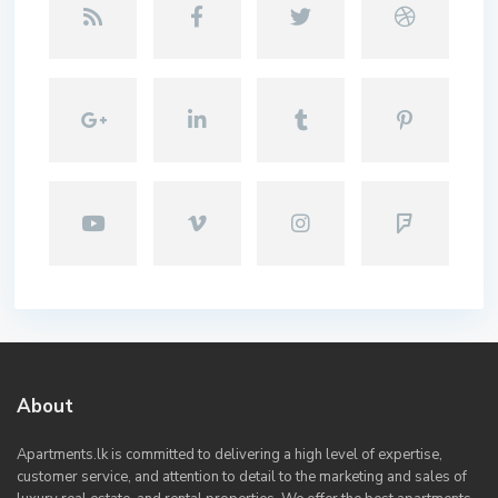
About
Apartments.lk is committed to delivering a high level of expertise,
customer service, and attention to detail to the marketing and sales of