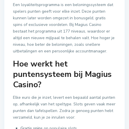
Een loyaliteitsprogramma is een beloningssysteem dat
spelers punten geeft voor elke inzet. Deze punten
kunnen later worden omgezet in bonusgeld, gratis
spins of exclusieve voordelen. Bij Magius Casino
bestaat het programma uit 177 niveaus, waardoor er
altijd een nieuwe mijlpaal te behalen valt. Hoe hoger je
niveau, hoe beter de beloningen, zoals snellere
uitbetalingen en een persoonlijke accountmanager.
Hoe werkt het
puntensysteem bij Magius
Casino?
Elke euro die je inzet, levert een bepaald aantal punten
op, afhankelijk van het speltype. Slots geven vaak meer
punten dan tafelspellen. Zodra je genoeg punten hebt
verzameld, kun je ze inruilen voor:
Gratis spins
op populaire slots