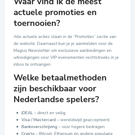
Waar vind ik de meest
actuele promoties en
toernooien?
Alle actuele acties staan in de “Promoties” sectie van
de website. Daarnaast kun je je aanmelden voor de
Magius Newsletter om exclusieve aanbiedingen en
uitnodigingen voor VIP‑evenementen rechtstreeks in je
inbox te ontvangen.
Welke betaalmethoden
zijn beschikbaar voor
Nederlandse spelers?
iDEAL
– direct en veilig.
Visa / Mastercard
– wereldwijd geaccepteerd.
Bankoverschrijving
– voor hogere bedragen.
Crypto
– Bitcoin, Ethereum en andere populaire