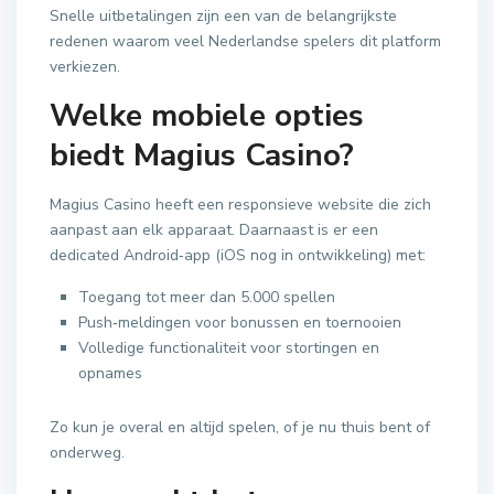
Snelle uitbetalingen zijn een van de belangrijkste
redenen waarom veel Nederlandse spelers dit platform
verkiezen.
Welke mobiele opties
biedt Magius Casino?
Magius Casino heeft een responsieve website die zich
aanpast aan elk apparaat. Daarnaast is er een
dedicated Android‑app (iOS nog in ontwikkeling) met:
Toegang tot meer dan 5.000 spellen
Push‑meldingen voor bonussen en toernooien
Volledige functionaliteit voor stortingen en
opnames
Zo kun je overal en altijd spelen, of je nu thuis bent of
onderweg.